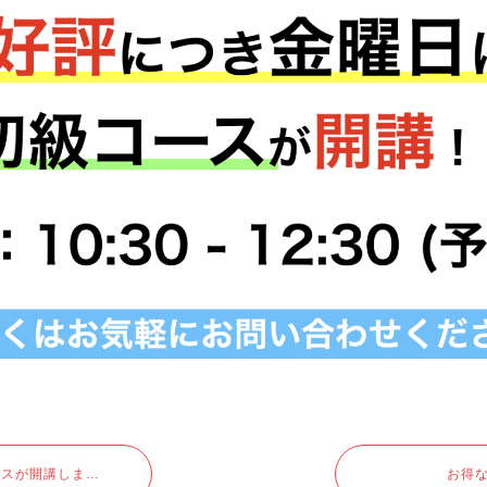
が開講します！
お得